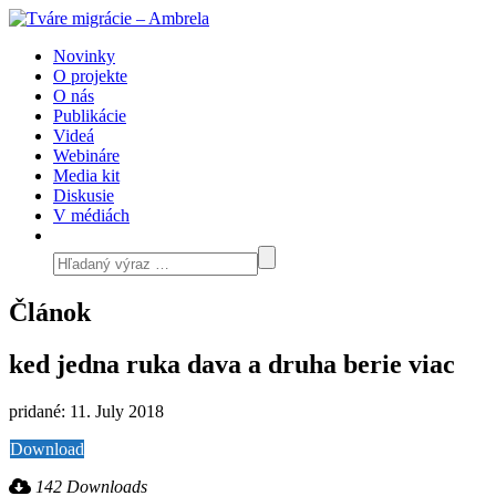
Novinky
O projekte
O nás
Publikácie
Videá
Webináre
Media kit
Diskusie
V médiách
Článok
ked jedna ruka dava a druha berie viac
pridané: 11. July 2018
Download
142 Downloads