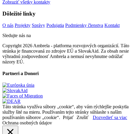
Zobraziť všetky kontakty
Dôležité linky
O nás
Projekty
Správy
Podujatia
Podmienky členstva
Kontakt
Sledujte nás na
Copyright 2026 Ambrela - platforma rozvojových organizácií. Táto
stránka je financovaná zo zdrojov EÚ a SlovakAid. Za obsah nesie
výhradnú zodpovednosť Ambrela a nemusí nevyhnutne odrážať
názory EÚ.
Partneri a Donori
Táto stránka využíva súbory „cookie“, aby vám rýchlejšie poskytla
služby šité na mieru. Používaním tejto stránky súhlasíte s naším
používaním súborov „cookie“.
Prijať
Zrušiť
Dozvedieť sa viac
Ochrana osobných údajov