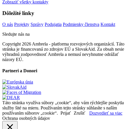
Zobraziť všetky kontakty
Dôležité linky
O nás
Projekty
Správy
Podujatia
Podmienky členstva
Kontakt
Sledujte nás na
Copyright 2026 Ambrela - platforma rozvojových organizácií. Táto
stránka je financovaná zo zdrojov EÚ a SlovakAid. Za obsah nesie
výhradnú zodpovednosť Ambrela a nemusí nevyhnutne odrážať
názory EÚ.
Partneri a Donori
Táto stránka využíva súbory „cookie“, aby vám rýchlejšie poskytla
služby šité na mieru. Používaním tejto stránky súhlasíte s naším
používaním súborov „cookie“.
Prijať
Zrušiť
Dozvedieť sa viac
Ochrana osobných údajov