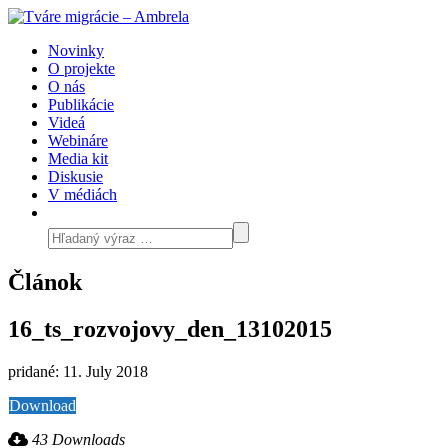
Novinky
O projekte
O nás
Publikácie
Videá
Webináre
Media kit
Diskusie
V médiách
Článok
16_ts_rozvojovy_den_13102015
pridané: 11. July 2018
Download
43 Downloads