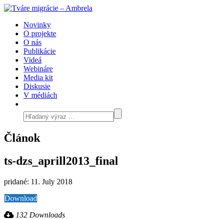
Novinky
O projekte
O nás
Publikácie
Videá
Webináre
Media kit
Diskusie
V médiách
Článok
ts-dzs_aprill2013_final
pridané: 11. July 2018
Download
132 Downloads