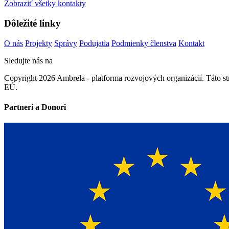
Zobraziť všetky kontakty
Dôležité linky
O nás
Projekty
Správy
Podujatia
Podmienky členstva
Kontakt
Sledujte nás na
Copyright 2026 Ambrela - platforma rozvojových organizácií. Táto 
EÚ.
Partneri a Donori