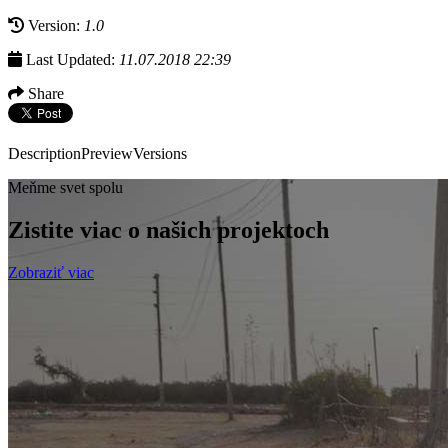
Version:
1.0
Last Updated:
11.07.2018 22:39
Share
Description
Preview
Versions
Meňme svet spolu
Zistite viac o našich projektoch
Zobraziť viac