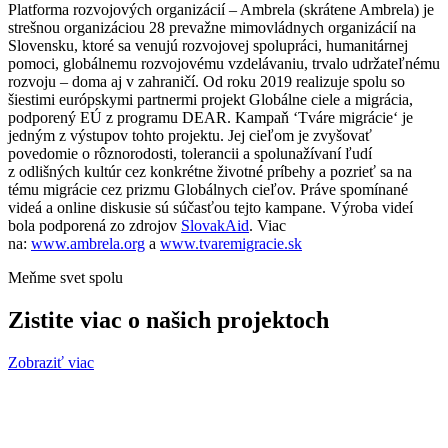
Platforma rozvojových organizácií – Ambrela (skrátene Ambrela) je
strešnou organizáciou 28 prevažne mimovládnych organizácií na
Slovensku, ktoré sa venujú rozvojovej spolupráci, humanitárnej
pomoci, globálnemu rozvojovému vzdelávaniu, trvalo udržateľnému
rozvoju – doma aj v zahraničí. Od roku 2019 realizuje spolu so
šiestimi európskymi partnermi projekt Globálne ciele a migrácia,
podporený EÚ z programu DEAR. Kampaň ‘Tváre migrácie‘ je
jedným z výstupov tohto projektu. Jej cieľom je zvyšovať
povedomie o rôznorodosti, tolerancii a spolunažívaní ľudí
z odlišných kultúr cez konkrétne životné príbehy a pozrieť sa na
tému migrácie cez prizmu Globálnych cieľov. Práve spomínané
videá a online diskusie sú súčasťou tejto kampane. Výroba videí
bola podporená zo zdrojov
SlovakAid
. Viac
na:
www.ambrela.org
a
www.tvaremigracie.sk
Meňme svet spolu
Zistite viac o našich projektoch
Zobraziť viac