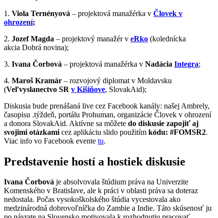
1.
Viola Ternényová
– projektová manažérka v
Človek v
ohrození
;
2.
Jozef Magda
– projektový manažér v
eRko
(kolednícka
akcia Dobrá novina);
3.
Ivana
Čorbová
– projektová manažérka v
Nadácia
Integra
;
4.
Maroš
Kramár
– rozvojový diplomat v Moldavsku
(
Veľvyslanectvo SR
v Kišiňove
, SlovakAid);
Diskusia bude prenášaná live cez Facebook kanály: našej Ambrely,
časopisu .týždeň, portálu Prohuman, organizácie Človek v ohrození
a donora SlovakAid. Aktívne sa môžete
do diskusie zapojiť aj
svojimi otázkami
cez aplikáciu slido použitím
kódu: #FOMSR2
.
Viac info vo Facebook evente
tu
.
Predstavenie hostí a hostiek diskusie
Ivana Čorbová
je absolvovala štúdium práva na Univerzite
Komenského v Bratislave, ale k práci v oblasti práva sa doteraz
nedostala. Počas vysokoškolského štúdia vycestovala ako
medzinárodná dobrovoľníčka do Zambie a Indie. Táto skúsenosť ju
po návrate na Slovensko motivovala k rozhodnutiu pracovať