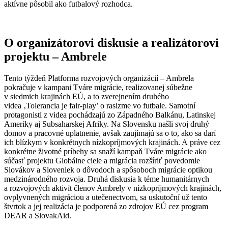
aktívne pôsobil ako futbalový rozhodca.
O organizátorovi diskusie a realizátorovi
projektu – Ambrele
Tento týždeň Platforma rozvojových organizácií – Ambrela
pokračuje v kampani Tváre migrácie, realizovanej súbežne
v siedmich krajinách EÚ, a to zverejnením druhého
videa ‚Tolerancia je fair-play’ o rasizme vo futbale. Samotní
protagonisti z videa pochádzajú zo Západného Balkánu, Latinskej
Ameriky aj Subsaharskej Afriky. Na Slovensku našli svoj druhý
domov a pracovné uplatnenie, avšak zaujímajú sa o to, ako sa darí
ich blízkym v konkrétnych nízkopríjmových krajinách. A práve cez
konkrétne životné príbehy sa snaží kampaň Tváre migrácie ako
súčasť projektu Globálne ciele a migrácia rozšíriť povedomie
Slovákov a Sloveniek o dôvodoch a spôsoboch migrácie optikou
medzinárodného rozvoja. Druhá diskusia k téme humanitárnych
a rozvojových aktivít členov Ambrely v nízkopríjmových krajinách,
ovplyvnených migráciou a utečenectvom, sa uskutoční už tento
štvrtok a jej realizácia je podporená zo zdrojov EÚ cez program
DEAR a SlovakAid.