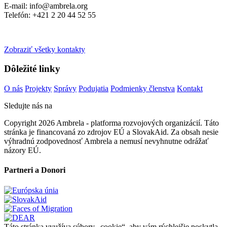
E-mail: info@ambrela.org
Telefón: +421 2 20 44 52 55
Zobraziť všetky kontakty
Dôležité linky
O nás
Projekty
Správy
Podujatia
Podmienky členstva
Kontakt
Sledujte nás na
Copyright 2026 Ambrela - platforma rozvojových organizácií. Táto
stránka je financovaná zo zdrojov EÚ a SlovakAid. Za obsah nesie
výhradnú zodpovednosť Ambrela a nemusí nevyhnutne odrážať
názory EÚ.
Partneri a Donori
Táto stránka využíva súbory „cookie“, aby vám rýchlejšie poskytla