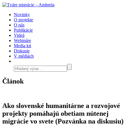
Novinky
O projekte
O nás
Publikácie
Videá
Webináre
Media kit
Diskusie
V médiách
Článok
Ako slovenské humanitárne a rozvojové
projekty pomáhajú obetiam nútenej
migrácie vo svete (Pozvánka na diskusiu)