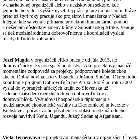
v charitatívnej organizácii alebo v neziskovom sektore, kde
jednoducho videla vyšší zmysel. Jej práca je pre ňu poslaním. Práve
preto už štyri roky pracuje ako projektová manažérka v Nadácii
Integra, kde sa venuje primárne projektom humanitárnej pomoci
a riešeniam dôsledkov zmeny klímy v Subsaharskej Afrike. Venuje
sa tiež medzinárodnému dobrovoľníctvu a koordinácii vyslaní
mladých ľudí do zahraničia.
Jozef Magda
v organizácii eRko pracuje od júla 2015, no
dobrovoľnícky je s ňou spätý od detstva. Ako projektový manažér
momentálne zodpovedá za projekty, podporované koledníckou
akciou Dobrá novina, a to v Ugande a Južnom Sudáne. Okrem toho
koordinuje program Dobrovoľníci pre Afriku, ktorý od roku 2002
vyslal do vybraných afrických krajín zo Slovenska už
sedemdesiatsedem medzinárodných dobrovoľníkov a
dobrovoľníčok. Vyštudoval hospodársku diplomaciu a
medzinárodné ekonomické vzťahy na Ekonomickej univerzite v
Bratislave a počas svojho pôsobenia v oblasti medzinárodného
rozvoja navštívil Keňu, Ugandu, Južný Sudán aj Afganistan.
Viola Ternényová
je projektovou manažérkou v organizácii Človek