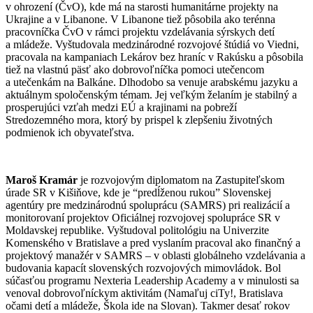
v ohrození (ČvO), kde má na starosti humanitárne projekty na
Ukrajine a v Libanone. V Libanone tiež pôsobila ako terénna
pracovníčka ČvO v rámci projektu vzdelávania sýrskych detí
a mládeže. Vyštudovala medzinárodné rozvojové štúdiá vo Viedni,
pracovala na kampaniach Lekárov bez hraníc v Rakúsku a pôsobila
tiež na vlastnú päsť ako dobrovoľníčka pomoci utečencom
a utečenkám na Balkáne. Dlhodobo sa venuje arabskému jazyku a
aktuálnym spoločenským témam. Jej veľkým želaním je stabilný a
prosperujúci vzťah medzi EÚ a krajinami na pobreží
Stredozemného mora, ktorý by prispel k zlepšeniu životných
podmienok ich obyvateľstva.
Maroš Kramár
je rozvojovým diplomatom na Zastupiteľskom
úrade SR v Kišiňove, kde je “predĺženou rukou” Slovenskej
agentúry pre medzinárodnú spoluprácu (SAMRS) pri realizácií a
monitorovaní projektov Oficiálnej rozvojovej spolupráce SR v
Moldavskej republike. Vyštudoval politológiu na Univerzite
Komenského v Bratislave a pred vyslaním pracoval ako finančný a
projektový manažér v SAMRS – v oblasti globálneho vzdelávania a
budovania kapacít slovenských rozvojových mimovládok. Bol
súčasťou programu Nexteria Leadership Academy a v minulosti sa
venoval dobrovoľníckym aktivitám (Namaľuj ciTy!, Bratislava
očami detí a mládeže, Škola ide na Slovan). Takmer desať rokov