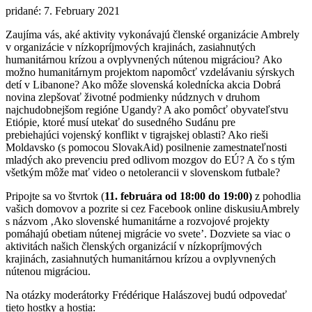
pridané: 7. February 2021
Zaujíma vás, aké aktivity vykonávajú členské organizácie Ambrely
v organizácie v nízkopríjmových krajinách, zasiahnutých
humanitárnou krízou a ovplyvnených nútenou migráciou? Ako
možno humanitárnym projektom napomôcť vzdelávaniu sýrskych
detí v Libanone? Ako môže slovenská kolednícka akcia Dobrá
novina zlepšovať životné podmienky núdznych v druhom
najchudobnejšom regióne Ugandy? A ako pomôcť obyvateľstvu
Etiópie, ktoré musí utekať do susedného Sudánu pre
prebiehajúci vojenský konflikt v tigrajskej oblasti? Ako rieši
Moldavsko (s pomocou SlovakAid) posilnenie zamestnateľnosti
mladých ako prevenciu pred odlivom mozgov do EÚ? A čo s tým
všetkým môže mať video o netolerancii v slovenskom futbale?
Pripojte sa vo štvrtok (
11. februára od 18:00 do 19:00)
z pohodlia
vašich domovov a pozrite si cez Facebook online diskusiuAmbrely
s názvom ‚Ako slovenské humanitárne a rozvojové projekty
pomáhajú obetiam nútenej migrácie vo svete’. Dozviete sa viac o
aktivitách našich členských organizácií v nízkopríjmových
krajinách, zasiahnutých humanitárnou krízou a ovplyvnených
nútenou migráciou.
Na otázky moderátorky Frédérique Halászovej budú odpovedať
tieto hostky a hostia: